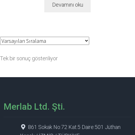
Devamını oku
Tek bir sonuç gösteriliyor
Merlab Ltd. Şti.
861 Sokak No:72 Kat:5 Daire:501 Jüthan