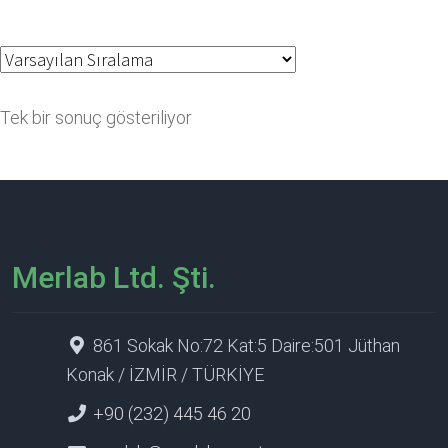
Tek bir sonuç gösteriliyor
Merlab Ltd. Şti.
861 Sokak No:72 Kat:5 Daire:501 Jüthan
Konak / İZMİR / TÜRKİYE
+90 (232) 445 46 20