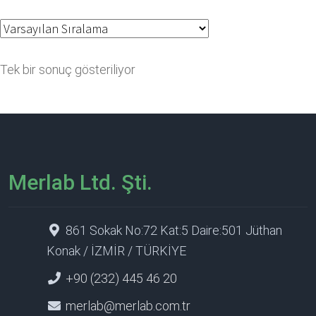
Tek bir sonuç gösteriliyor
Merlab Ltd. Şti.
861 Sokak No:72 Kat:5 Daire:501 Jüthan
Konak / İZMİR / TÜRKİYE
+90 (232) 445 46 20
merlab@merlab.com.tr