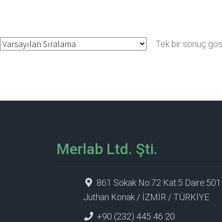
Tek bir sonuç göst
Merlab Ltd. Şti.
861 Sokak No:72 Kat:5 Daire:501
Jüthan Konak / İZMİR / TÜRKİYE
+90 (232) 445 46 20