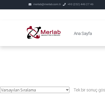
merlab@merlab.com.tr
+90 (232) 446 27 46
Ana Sayfa
Tek bir sonuç göst