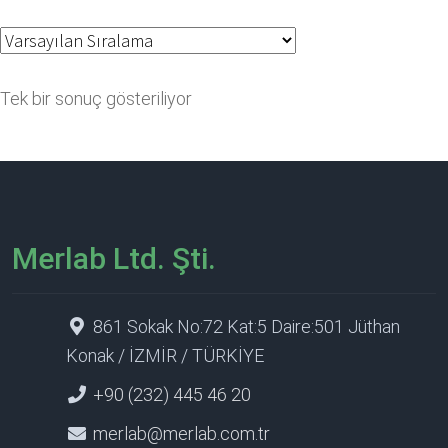
Tek bir sonuç gösteriliyor
Merlab Ltd. Şti.
861 Sokak No:72 Kat:5 Daire:501 Jüthan
Konak / İZMİR / TÜRKİYE
+90 (232) 445 46 20
merlab@merlab.com.tr