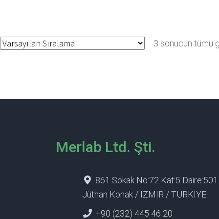
3 sonucun tümü gö
Merlab Ltd. Şti.
861 Sokak No:72 Kat:5 Daire:501
Jüthan Konak / İZMİR / TÜRKİYE
+90 (232) 445 46 20