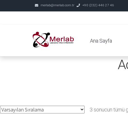
merlab@merlab.com.tr
+90 (232) 446 27 46
Ana Sayfa
A
3 sonucun tümü gö