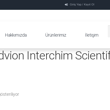
Giriş Yap / Kayıt Ol
Hakkımızda
Ürünlerimiz
İletişim
dvion Interchim Scientif
steriliyor