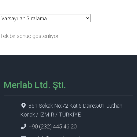
Tek bir sonuç gösteriliyor
Merlab Ltd. Şti.
861 Sokak No:72 Kat:5 Daire:501 Jüthan
Konak / İZMİR / TÜRKİYE
+90 (232) 445 46 20