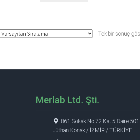
Tek bir sonuç göst
Merlab Ltd. Şti.
861 Sokak No:72 Kat:5 Daire:501
Jüthan Konak / İZMİR / TÜRKİYE