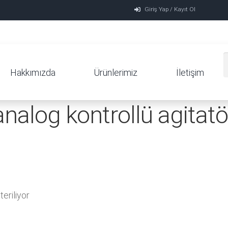
Giriş Yap / Kayıt Ol
Hakkımızda
Ürünlerimiz
İletişim
analog kontrollü agitatö
eriliyor