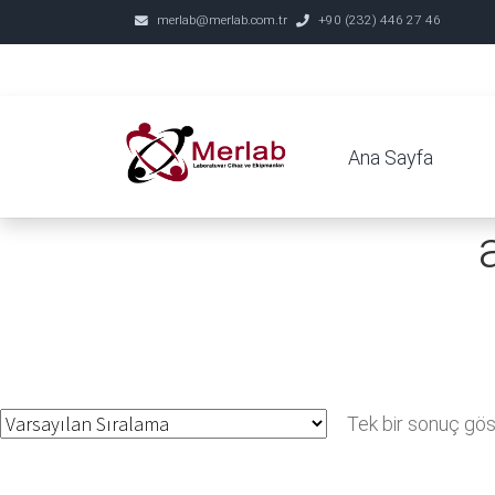
merlab@merlab.com.tr
+90 (232) 446 27 46
Ana Sayfa
Tek bir sonuç göst