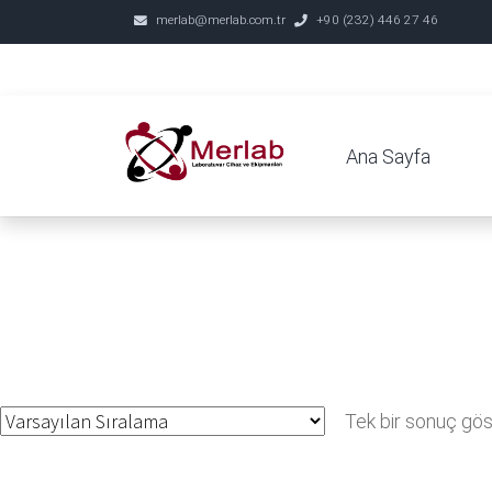
merlab@merlab.com.tr
+90 (232) 446 27 46
Ana Sayfa
Tek bir sonuç göst