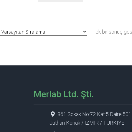
Tek bir sonuç göst
Merlab Ltd. Şti.
861 Sokak No:72 Kat:5 Daire:501
Jüthan Konak / İZMİR / TÜRKİYE