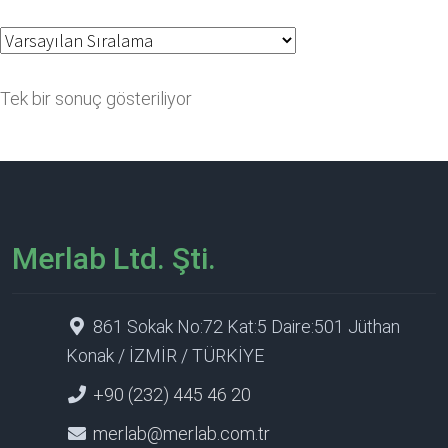
Tek bir sonuç gösteriliyor
Merlab Ltd. Şti.
861 Sokak No:72 Kat:5 Daire:501 Jüthan
Konak / İZMİR / TÜRKİYE
+90 (232) 445 46 20
merlab@merlab.com.tr