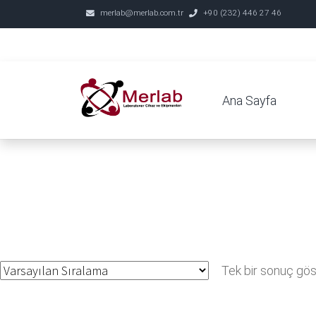
merlab@merlab.com.tr
+90 (232) 446 27 46
Ana Sayfa
Tek bir sonuç göst