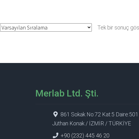
Tek bir sonuç göst
Merlab Ltd. Şti.
861 Sokak No:72 Kat:5 Daire:501
Jüthan Konak / İZMİR / TÜRKİYE
+90 (232) 445 46 20