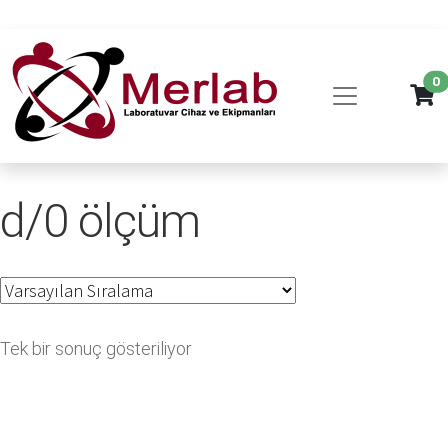
0
d/0 ölçüm
Tek bir sonuç gösteriliyor