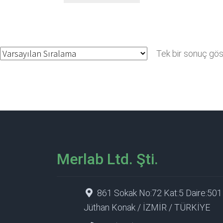
Tek bir sonuç göst
Merlab Ltd. Şti.
861 Sokak No:72 Kat:5 Daire:501
Jüthan Konak / İZMİR / TÜRKİYE