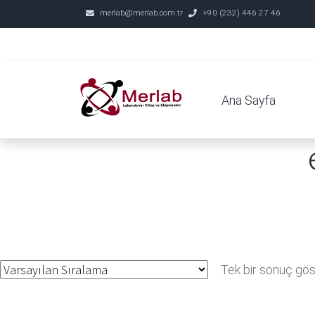
merlab@merlab.com.tr
+90 (232) 446 27 46
Ana Sayfa
Tek bir sonuç göst