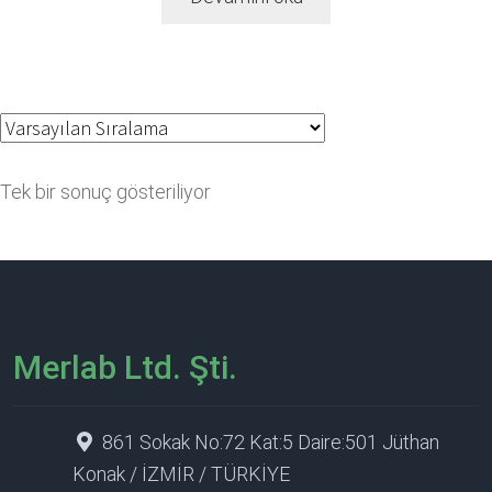
Tek bir sonuç gösteriliyor
Merlab Ltd. Şti.
861 Sokak No:72 Kat:5 Daire:501 Jüthan
Konak / İZMİR / TÜRKİYE