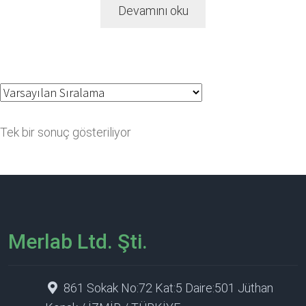
Devamını oku
Tek bir sonuç gösteriliyor
Merlab Ltd. Şti.
861 Sokak No:72 Kat:5 Daire:501 Jüthan