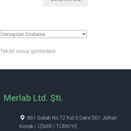
Tek bir sonuç gösteriliyor
Merlab Ltd. Şti.
861 Sokak No:72 Kat:5 Daire:501 Jüthan
Konak / İZMİR / TÜRKİYE