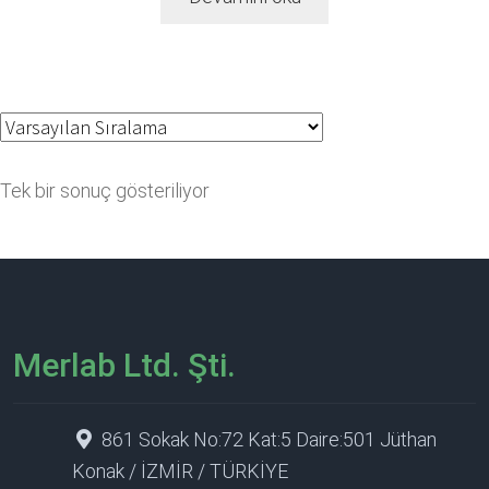
Tek bir sonuç gösteriliyor
Merlab Ltd. Şti.
861 Sokak No:72 Kat:5 Daire:501 Jüthan
Konak / İZMİR / TÜRKİYE