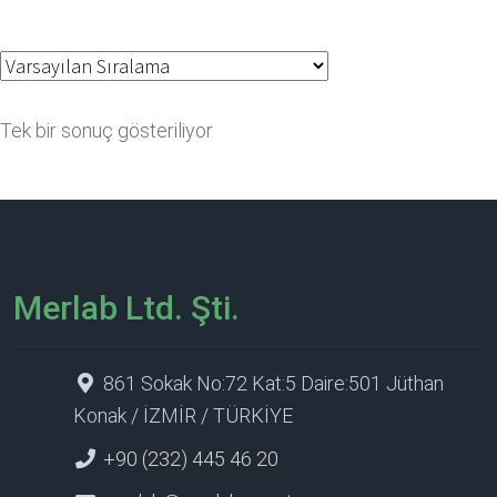
Tek bir sonuç gösteriliyor
Merlab Ltd. Şti.
861 Sokak No:72 Kat:5 Daire:501 Jüthan
Konak / İZMİR / TÜRKİYE
+90 (232) 445 46 20