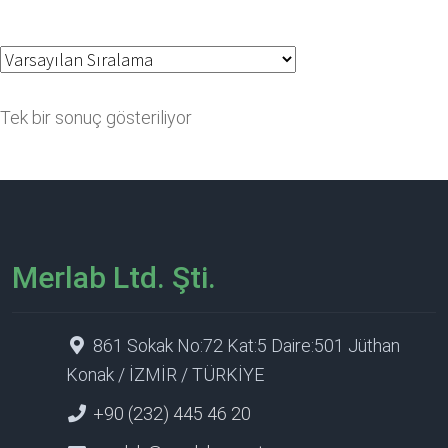
Tek bir sonuç gösteriliyor
Merlab Ltd. Şti.
861 Sokak No:72 Kat:5 Daire:501 Jüthan
Konak / İZMİR / TÜRKİYE
+90 (232) 445 46 20