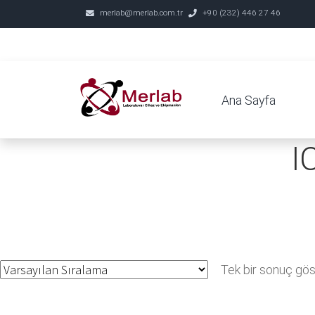
merlab@merlab.com.tr
+90 (232) 446 27 46
Ana Sayfa
I
Tek bir sonuç göst