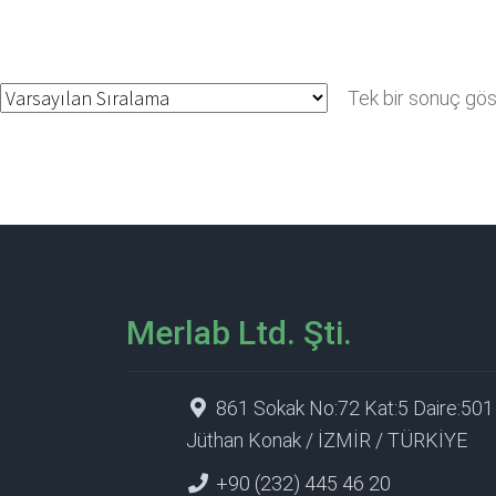
Tek bir sonuç göst
Merlab Ltd. Şti.
861 Sokak No:72 Kat:5 Daire:501
Jüthan Konak / İZMİR / TÜRKİYE
+90 (232) 445 46 20