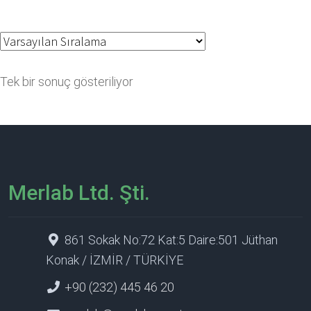
Tek bir sonuç gösteriliyor
Merlab Ltd. Şti.
861 Sokak No:72 Kat:5 Daire:501 Jüthan
Konak / İZMİR / TÜRKİYE
+90 (232) 445 46 20