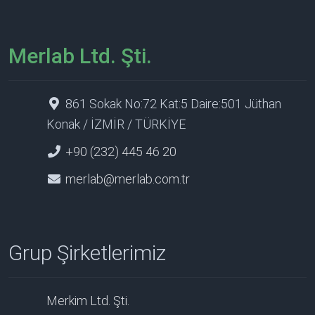
Merlab Ltd. Şti.
861 Sokak No:72 Kat:5 Daire:501 Jüthan
Konak / İZMİR / TÜRKİYE
+90 (232) 445 46 20
merlab@merlab.com.tr
Grup Şirketlerimiz
Merkim Ltd. Şti.