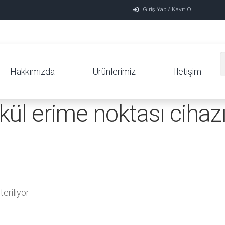
Giriş Yap / Kayıt Ol
Hakkımızda
Ürünlerimiz
İletişim
kül erime noktası cihaz
eriliyor