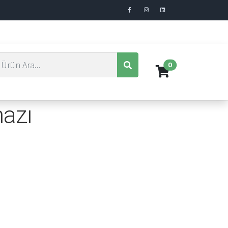
0
hazı