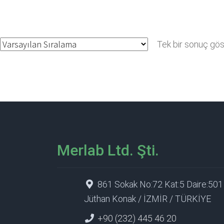
Tek bir sonuç göst
Merlab Ltd. Şti.
861 Sokak No:72 Kat:5 Daire:501
Jüthan Konak / İZMİR / TÜRKİYE
+90 (232) 445 46 20