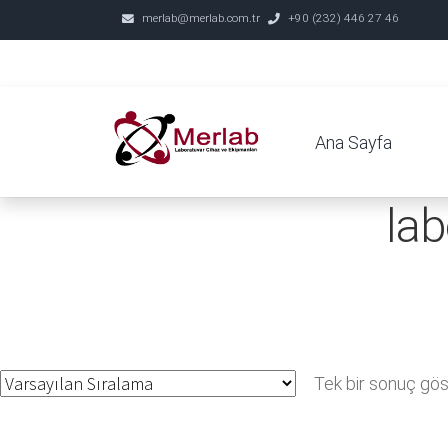
merlab@merlab.com.tr
+90 (232) 446 27 46
Ana Sayfa
lab
Tek bir sonuç göst