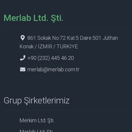
Merlab Ltd. Şti.
861 Sokak No:72 Kat:5 Daire:501 Jüthan
Konak / İZMİR / TÜRKİYE
+90 (232) 445 46 20
merlab@merlab.com.tr
Grup Şirketlerimiz
Merkim Ltd. Şti.
Merlab Ltd. Şti.