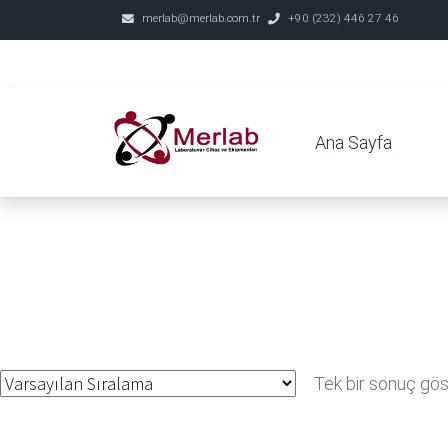
merlab@merlab.com.tr
+90 (232) 446 27 46
Ana Sayfa
Tek bir sonuç göst