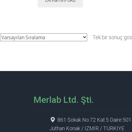
Tek bir sonuç göst
Merlab Ltd. Şti.
861 Sokak No:72 Kat:5 Daire:501
Jüthan Konak / İZMİR / TÜRKİYE