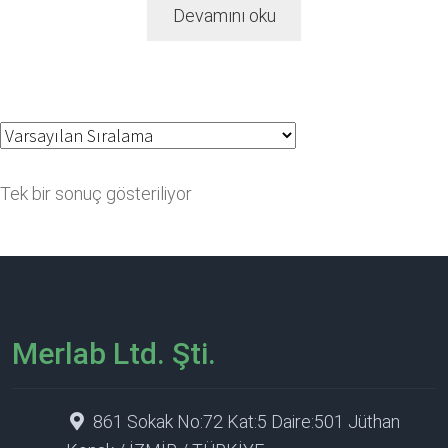
Devamını oku
Tek bir sonuç gösteriliyor
Merlab Ltd. Şti.
861 Sokak No:72 Kat:5 Daire:501 Jüthan