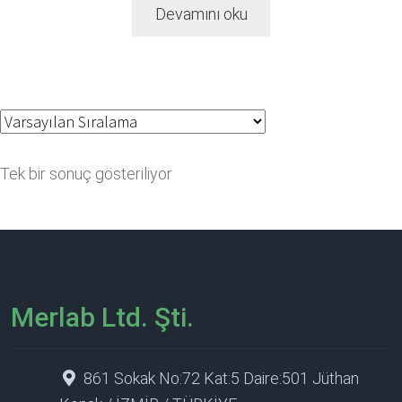
Devamını oku
Tek bir sonuç gösteriliyor
Merlab Ltd. Şti.
861 Sokak No:72 Kat:5 Daire:501 Jüthan