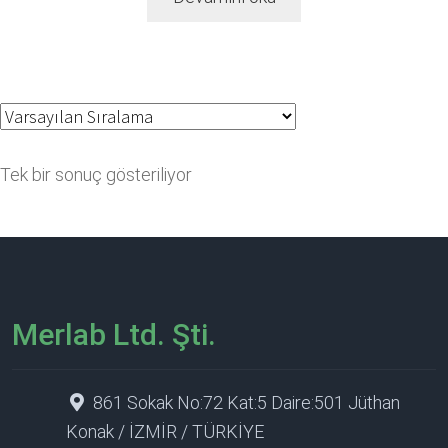
Tek bir sonuç gösteriliyor
Merlab Ltd. Şti.
861 Sokak No:72 Kat:5 Daire:501 Jüthan
Konak / İZMİR / TÜRKİYE