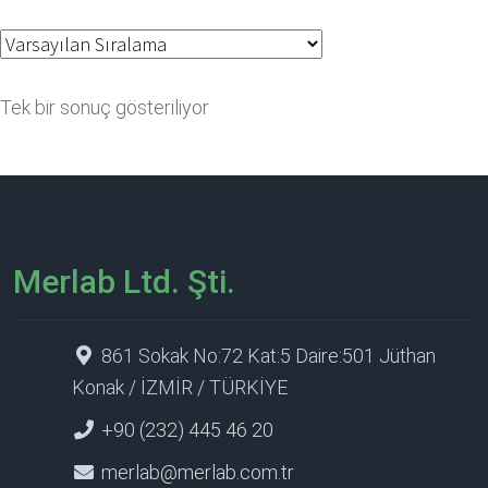
Tek bir sonuç gösteriliyor
Merlab Ltd. Şti.
861 Sokak No:72 Kat:5 Daire:501 Jüthan
Konak / İZMİR / TÜRKİYE
+90 (232) 445 46 20
merlab@merlab.com.tr