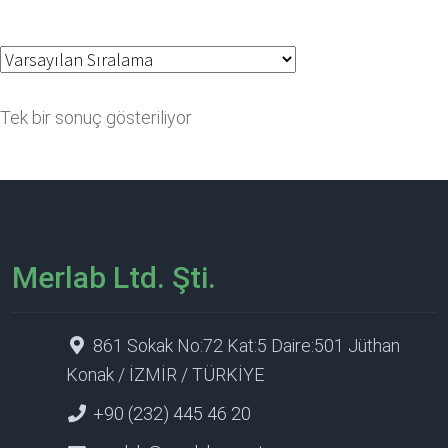
Tek bir sonuç gösteriliyor
Merlab Ltd. Şti.
861 Sokak No:72 Kat:5 Daire:501 Jüthan
Konak / İZMİR / TÜRKİYE
+90 (232) 445 46 20