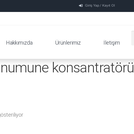
Giriş Yap / Kayıt Ol
Hakkımızda
Ürünlerimiz
İletişim
numune konsantratörü
steriliyor