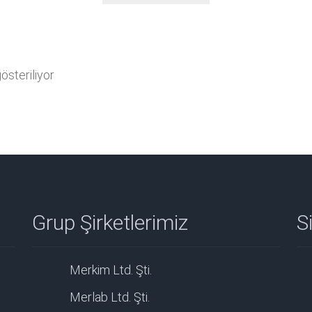
steriliyor
Grup Şirketlerimiz
Si
Merkim Ltd. Şti.
Merlab Ltd. Şti.