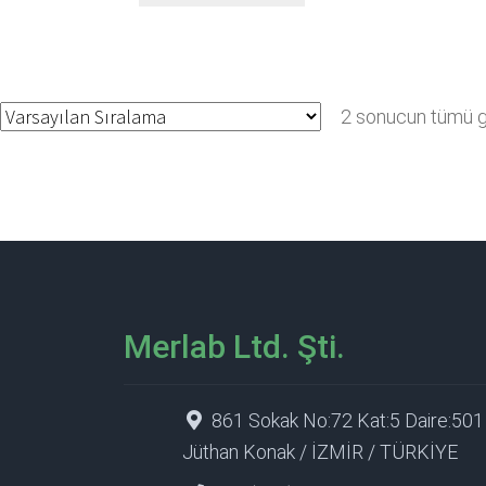
2 sonucun tümü gö
Merlab Ltd. Şti.
861 Sokak No:72 Kat:5 Daire:501
Jüthan Konak / İZMİR / TÜRKİYE