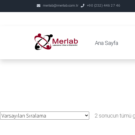
merlab@merlab.com.tr
+90 (232) 446 27 46
Ana Sayfa
2 sonucun tümü gö