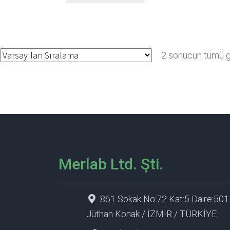
2 sonucun tümü gö
Merlab Ltd. Şti.
861 Sokak No:72 Kat:5 Daire:501
Jüthan Konak / İZMİR / TÜRKİYE