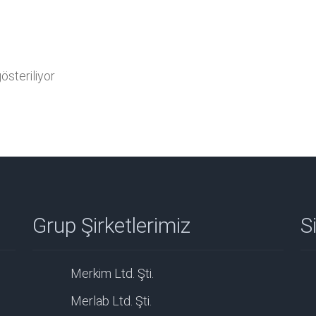
steriliyor
Grup Şirketlerimiz
Si
Merkim Ltd. Şti.
Merlab Ltd. Şti.