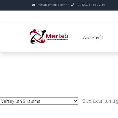
merlab@merlab.com.tr
+90 (232) 446 27 46
Ana Sayfa
2 sonucun tümü gö