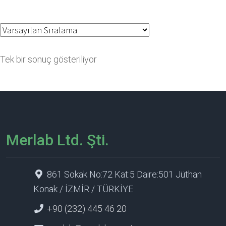
Tek bir sonuç gösteriliyor
Merlab Ltd. Şti.
861 Sokak No:72 Kat:5 Daire:501 Jüthan
Konak / İZMİR / TÜRKİYE
+90 (232) 445 46 20