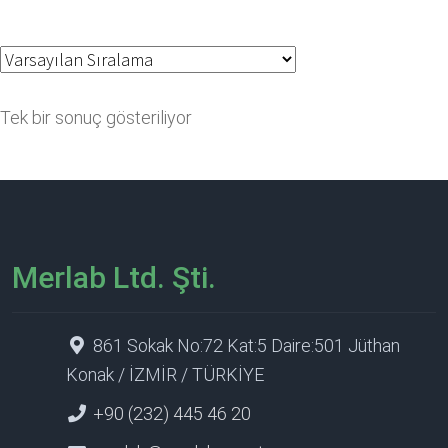
Tek bir sonuç gösteriliyor
Merlab Ltd. Şti.
861 Sokak No:72 Kat:5 Daire:501 Jüthan
Konak / İZMİR / TÜRKİYE
+90 (232) 445 46 20