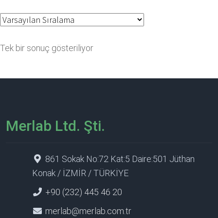
Tek bir sonuç gösteriliyor
Merlab Ltd. Şti.
861 Sokak No:72 Kat:5 Daire:501 Jüthan
Konak / İZMİR / TÜRKİYE
+90 (232) 445 46 20
merlab@merlab.com.tr