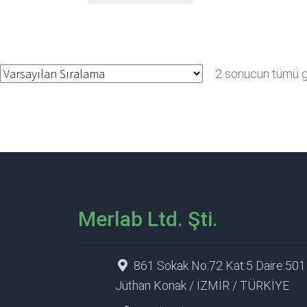
2 sonucun tümü gö
Merlab Ltd. Şti.
861 Sokak No:72 Kat:5 Daire:501
Jüthan Konak / İZMİR / TÜRKİYE