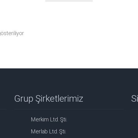
steriliyor
Grup Şirketlerimiz
Si
Merkim Ltd. Şti.
Merlab Ltd. Şti.