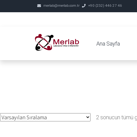
merlab@merlab.com.tr
+90 (232) 446 27 46
Ana Sayfa
2 sonucun tümü gö