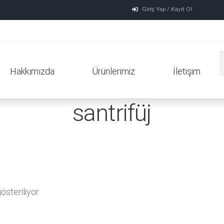
Giriş Yap / Kayıt Ol
Hakkımızda
Ürünlerimiz
İletişim
santrifüj
steriliyor