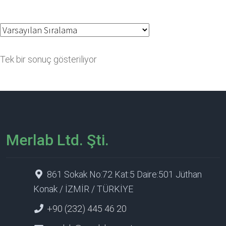
Tek bir sonuç gösteriliyor
Merlab Ltd. Şti.
861 Sokak No:72 Kat:5 Daire:501 Jüthan
Konak / İZMİR / TÜRKİYE
+90 (232) 445 46 20