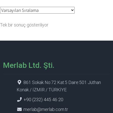
Tek bir sonuç gösteriliyor
Merlab Ltd. Şti.
861 Sokak No:72 Kat:5 Daire:501 Jüthan
Konak / İZMİR / TÜRKİYE
+90 (232) 445 46 20
merlab@merlab.com.tr