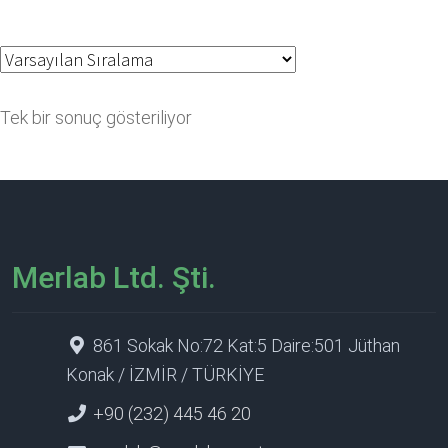
Tek bir sonuç gösteriliyor
Merlab Ltd. Şti.
861 Sokak No:72 Kat:5 Daire:501 Jüthan
Konak / İZMİR / TÜRKİYE
+90 (232) 445 46 20