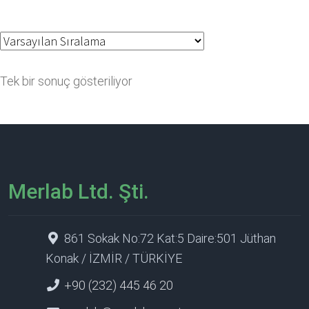
Tek bir sonuç gösteriliyor
Merlab Ltd. Şti.
861 Sokak No:72 Kat:5 Daire:501 Jüthan
Konak / İZMİR / TÜRKİYE
+90 (232) 445 46 20