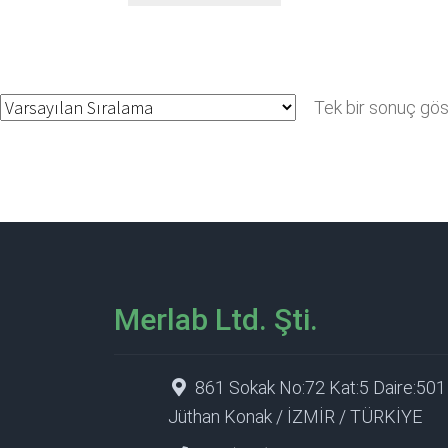
Tek bir sonuç göst
Merlab Ltd. Şti.
861 Sokak No:72 Kat:5 Daire:501
Jüthan Konak / İZMİR / TÜRKİYE