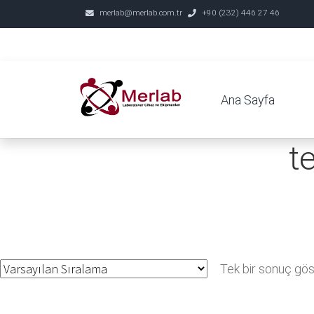
merlab@merlab.com.tr
+90 (232) 446 27 46
Ana Sayfa
t
Tek bir sonuç göst