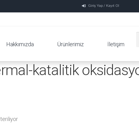
Giriş Yap / Kayıt Ol
Hakkımızda
Ürünlerimiz
İletişim
ermal-katalitik oksidasy
eriliyor