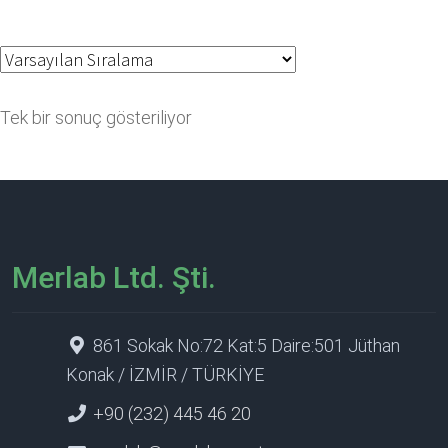
Tek bir sonuç gösteriliyor
Merlab Ltd. Şti.
861 Sokak No:72 Kat:5 Daire:501 Jüthan
Konak / İZMİR / TÜRKİYE
+90 (232) 445 46 20