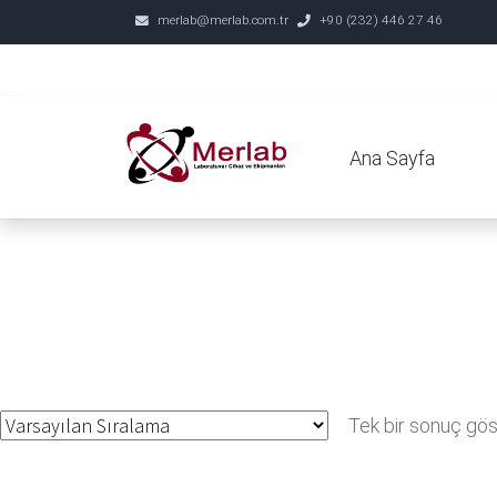
merlab@merlab.com.tr
+90 (232) 446 27 46
Ana Sayfa
Tek bir sonuç göst