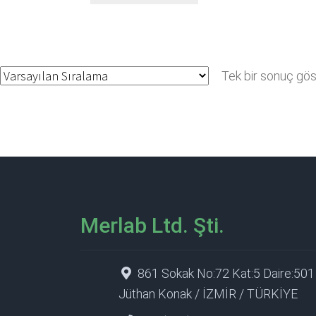
Tek bir sonuç göst
Merlab Ltd. Şti.
861 Sokak No:72 Kat:5 Daire:501
Jüthan Konak / İZMİR / TÜRKİYE