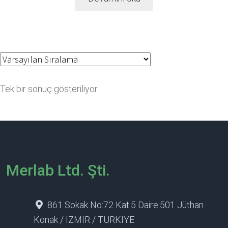
Tek bir sonuç gösteriliyor
Merlab Ltd. Şti.
861 Sokak No:72 Kat:5 Daire:501 Jüthan
Konak / İZMİR / TÜRKİYE