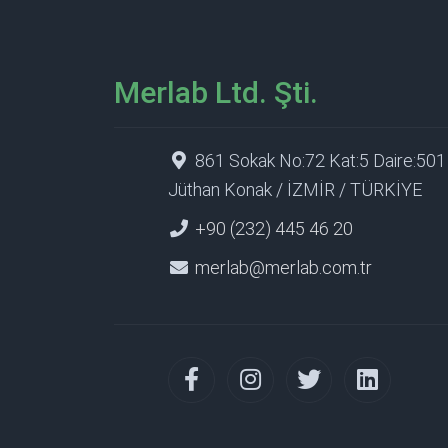
Merlab Ltd. Şti.
861 Sokak No:72 Kat:5 Daire:501
Jüthan Konak / İZMİR / TÜRKİYE
+90 (232) 445 46 20
merlab@merlab.com.tr