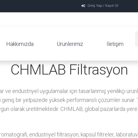
Giriş Yap / Kayıt Ol
Hakkımızda
Ürünlerimiz
İletişim
CHMLAB Filtrasyon
ve endüstriyel uygulamalar için tasarlanmış yenilikçi ürünl
ibi geniş bir yelpazede yüksek performanslı çözümler sunar. Ta
ygun olarak üretilmektedir. CHMLAB, global pazarlarda yerel iş
atografi, endüstriyel filtrasyon, kapsül filtreler, laboratuva