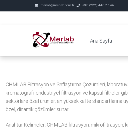
merlab@merlab.com.tr
+90 (232) 446 27 46
Ana Sayfa
CHMLAB Filtrasyon ve Saflaştırma Çözümleri, laboratuvar 
kromatografi, endüstriyel filtrasyon ve kapsül filtreler g
sektörlere özel ürünler, en yüksek kalite standartlarına u
özel, dinamik çözümler sunar.
Anahtar Kelimeler: CHMLAB filtrasyon, mikrofiltrasyon, krom