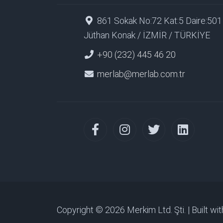
861 Sokak No:72 Kat:5 Daire:501
Jüthan Konak / İZMİR / TÜRKİYE
+90 (232) 445 46 20
merlab@merlab.com.tr
Copyright © 2026 Merkim Ltd. Şti. | Built wi