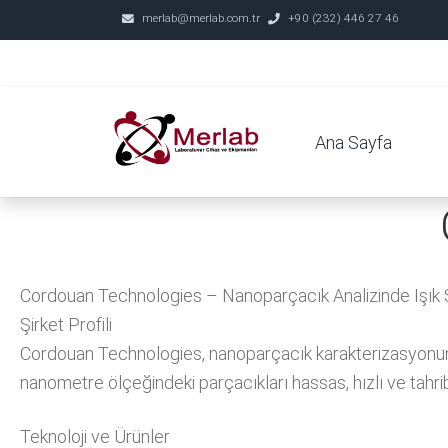
merlab@merlab.com.tr
+90 (232) 446 27 46
Ana Sayfa
Cordouan Technologies – Nanoparçacık Analizinde Işık 
Şirket Profili
Cordouan Technologies, nanoparçacık karakterizasyonunda ı
nanometre ölçeğindeki parçacıkları hassas, hızlı ve tahri
Teknoloji ve Ürünler