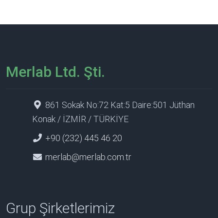
Merlab Ltd. Şti.
861 Sokak No:72 Kat:5 Daire:501 Jüthan
Konak / İZMİR / TÜRKİYE
+90 (232) 445 46 20
merlab@merlab.com.tr
Grup Şirketlerimiz