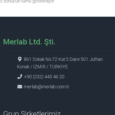
5 sonucun tümü gösteriliyor
Merlab Ltd. Şti.
861 Sokak No:72 Kat:5 Daire:501 Jüthan
Konak / İZMİR / TÜRKİYE
+90 (232) 445 46 20
merlab@merlab.com.tr
Grup Şirketlerimiz