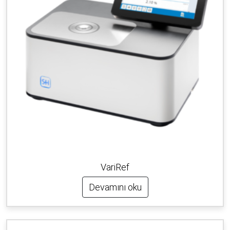
VariRef
Devamını oku