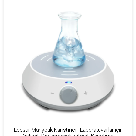
Ecostir Manyetik Karıştırıcı | Laboratuvarlar için