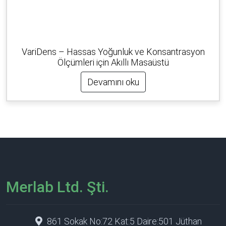
VariDens – Hassas Yoğunluk ve Konsantrasyon
Ölçümleri için Akıllı Masaüstü
Devamını oku
Merlab Ltd. Şti.
861 Sokak No:72 Kat:5 Daire:501 Jüthan